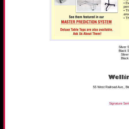
• E
per
• T
anod
• T
Silver 
Black S
Silve
Black
55 West Railroad Ave., B
Signature Ser