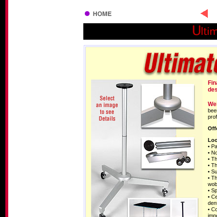
Fin
des
Wel
bee
pro
Off
Loo
• Pa
• N
• Th
• T
• Su
• T
wob
• Sp
• C
dent
• C
imp